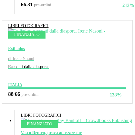
66
31
/
pre-ordini
213%
LIBRI FOTOGRAFICI
FINANZIATO
Exiliados
di Irene Nasoni
Racconti dalla diaspora.
ITALIA
88
66
/
pre-ordini
133%
LIBRI FOTOGRAFICI
FINANZIATO
Vasco Dentro, prova ad essere me