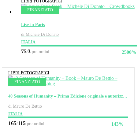
LIBRI FOTOGRAFICI
FINANZIATO
Live in Paris
di Michele Di Donato
ITALIA
75
3
/
pre-ordini
2500%
LIBRI FOTOGRAFICI
FINANZIATO
40 Seasons of Humanity – Prima Edizione originale e autorizzata.
di Mauro De Bettio
ITALIA
165
115
/
pre-ordini
143%