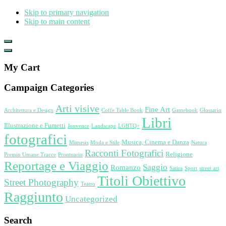
Skip to primary navigation
Skip to main content
Show
Offscreen
Hide
Content
Offscreen
My Cart
Content
Campaign Categories
Arti visive
Fine Art
Architettura e Design
Coffe Table Book
Gamebook
Glossario
Libri
Illustrazione e Fumetti
Jouvence
Landscape
LGBTQ+
fotografici
Musica, Cinema e Danza
Mimesis
Moda e Stile
Natura
Racconti Fotografici
Religione
Premio Umane Tracce
Prontuario
Reportage e Viaggio
Saggio
Romanzo
Satira
Sport
street art
Titoli Obiettivo
Street Photography
Teatro
Raggiunto
Uncategorized
Search