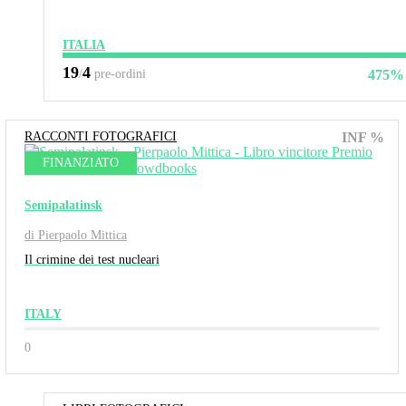
ITALIA
19
4
/
pre-ordini
475%
RACCONTI FOTOGRAFICI
INF %
FINANZIATO
Semipalatinsk
di Pierpaolo Mittica
Il crimine dei test nucleari
ITALY
0