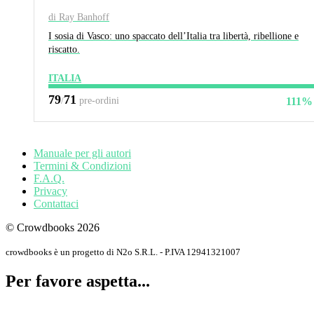
di Ray Banhoff
I sosia di Vasco: uno spaccato dell’Italia tra libertà, ribellione e
riscatto.
ITALIA
79
71
/
pre-ordini
111%
Manuale per gli autori
Termini & Condizioni
F.A.Q.
Privacy
Contattaci
© Crowdbooks 2026
crowdbooks è un progetto di N2o S.R.L. - P.IVA 12941321007
Per favore aspetta...