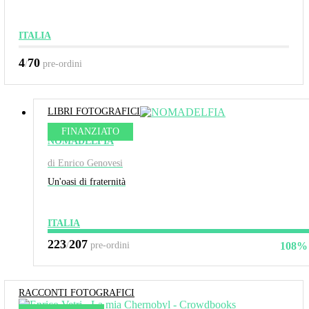
ITALIA
4
70
/
pre-ordini
LIBRI FOTOGRAFICI
FINANZIATO
NOMADELFIA
di Enrico Genovesi
Un'oasi di fraternità
ITALIA
223
207
/
pre-ordini
108%
RACCONTI FOTOGRAFICI