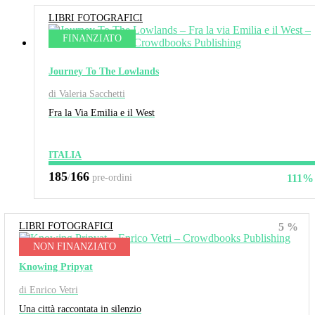
LIBRI FOTOGRAFICI
FINANZIATO
Journey To The Lowlands
di Valeria Sacchetti
Fra la Via Emilia e il West
ITALIA
185
166
/
pre-ordini
111%
LIBRI FOTOGRAFICI
5 %
NON FINANZIATO
Knowing Pripyat
di Enrico Vetri
Una città raccontata in silenzio