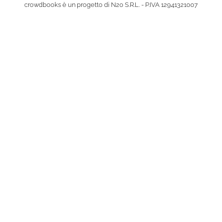
crowdbooks è un progetto di N2o S.R.L. - P.IVA 12941321007