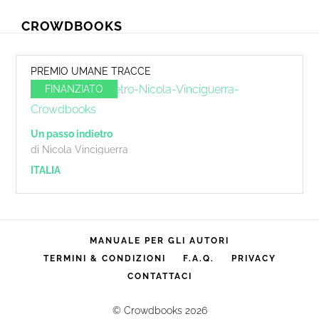
Skip
Skip
CROWDBOOKS
to
to
primary
main
navigation
content
PREMIO UMANE TRACCE
FINANZIATO
Un passo indietro
di Nicola Vinciguerra
ITALIA
MANUALE PER GLI AUTORI
TERMINI & CONDIZIONI
F.A.Q.
PRIVACY
CONTATTACI
© Crowdbooks 2026