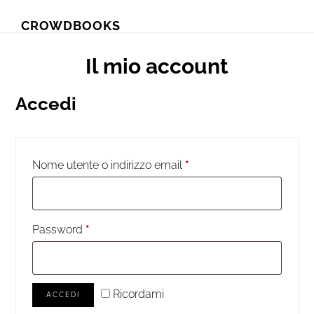
Skip
Skip
CROWDBOOKS
to
to
primary
main
Il mio account
navigation
content
Accedi
Nome utente o indirizzo email
*
Password
*
Ricordami
ACCEDI