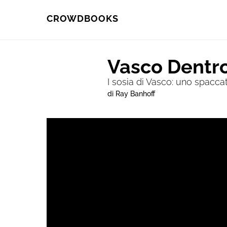
Skip
Skip
CROWDBOOKS
to
to
primary
main
Vasco Dentro
navigation
content
I sosia di Vasco: uno spaccato 
di Ray Banhoff