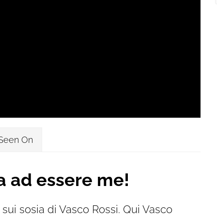
Seen On
a ad essere me!
sui sosia di Vasco Rossi. Qui Vasco