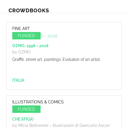
Skip
Skip
CROWDBOOKS
to
to
primary
main
navigation
content
FINE ART
FUNDED
OZMO, 1998 – 2018
by OZMO
Graffiti, street art, paintings. Evolution of an artist.
ITALIA
ILLUSTRATIONS & COMICS
FUNDED
CHE SFIGA!
by Micol Beltramini – Illustrazioni di Giancarlo Ascari