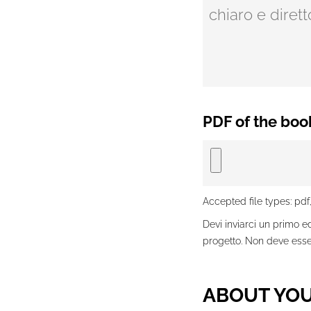
PDF of the boo
Accepted file types: pdf,
Devi inviarci un primo e
progetto. Non deve esser
ABOUT YO