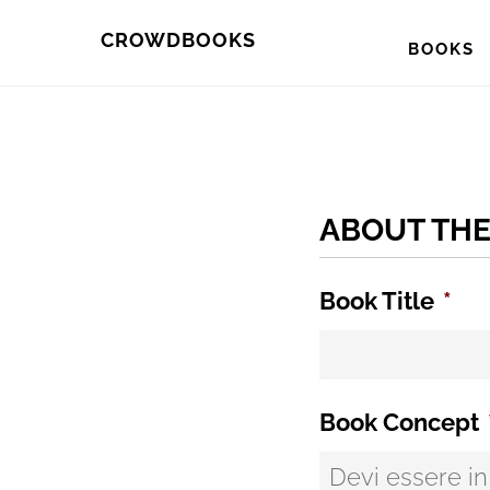
Skip
Skip
CROWDBOOKS
BOOKS
to
to
primary
main
navigation
content
ABOUT TH
Book Title
*
Book Concept