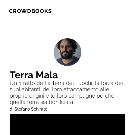
Skip
Skip
CROWDBOOKS
to
to
primary
main
navigation
content
Terra Mala
Un ritratto de La Terra dei Fuochi, la forza dei
suoi abitanti, del loro attaccamento alle
proprie origini e le loro campagne perché
quella terra sia bonificata.
di Stefano Schirato