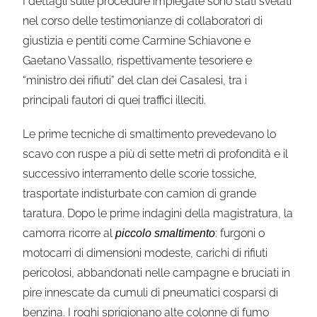
I dettagli sulle procedure impiegate sono stati svelati
nel corso delle testimonianze di collaboratori di
giustizia e pentiti come Carmine Schiavone e
Gaetano Vassallo, rispettivamente tesoriere e
“ministro dei rifiuti” del clan dei Casalesi, tra i
principali fautori di quei traffici illeciti.
Le prime tecniche di smaltimento prevedevano lo
scavo con ruspe a più di sette metri di profondità e il
successivo interramento delle scorie tossiche,
trasportate indisturbate con camion di grande
taratura. Dopo le prime indagini della magistratura, la
camorra ricorre al
: furgoni o
piccolo smaltimento
motocarri di dimensioni modeste, carichi di rifiuti
pericolosi, abbandonati nelle campagne e bruciati in
pire innescate da cumuli di pneumatici cosparsi di
benzina. I roghi sprigionano alte colonne di fumo