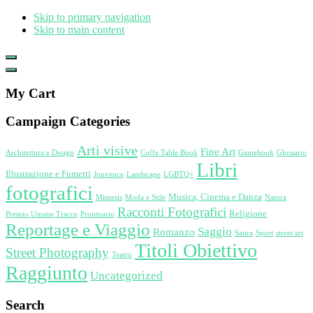
Skip to primary navigation
Skip to main content
Show
Offscreen
Hide
Content
Offscreen
My Cart
Content
Campaign Categories
Arti visive
Fine Art
Architettura e Design
Coffe Table Book
Gamebook
Glossario
Libri
Illustrazione e Fumetti
Jouvence
Landscape
LGBTQ+
fotografici
Musica, Cinema e Danza
Mimesis
Moda e Stile
Natura
Racconti Fotografici
Religione
Premio Umane Tracce
Prontuario
Reportage e Viaggio
Saggio
Romanzo
Satira
Sport
street art
Titoli Obiettivo
Street Photography
Teatro
Raggiunto
Uncategorized
Search