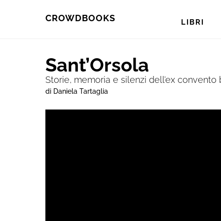
Skip
Skip
CROWDBOOKS
LIBRI
to
to
primary
main
Sant’Orsola
navigation
content
Storie, memoria e silenzi dell’ex convento 
di Daniela Tartaglia