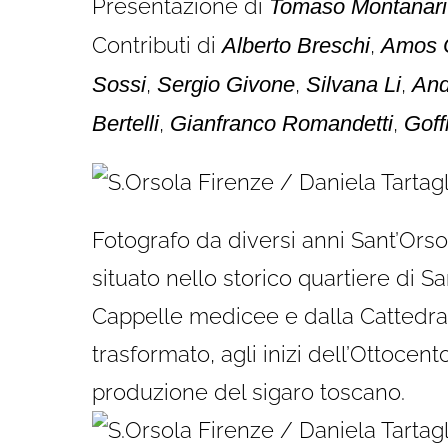
Presentazione di
Tomaso Montanari
Contributi di
,
Alberto Breschi
Amos 
,
,
,
Sossi
Sergio Givone
Silvana Li
And
,
,
Bertelli
Gianfranco Romandetti
Goff
Fotografo da diversi anni Sant’Ors
situato nello storico quartiere di S
Cappelle medicee e dalla Cattedral
trasformato, agli inizi dell’Ottocent
produzione del sigaro toscano.