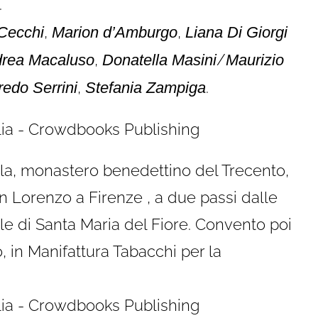
.
,
,
Cecchi
Marion d’Amburgo
Liana Di Giorgi
,
/
rea Macaluso
Donatella Masini
Maurizio
,
.
redo Serrini
Stefania Zampiga
ola, monastero benedettino del Trecento,
an Lorenzo a Firenze , a due passi dalle
e di Santa Maria del Fiore. Convento poi
o, in Manifattura Tabacchi per la