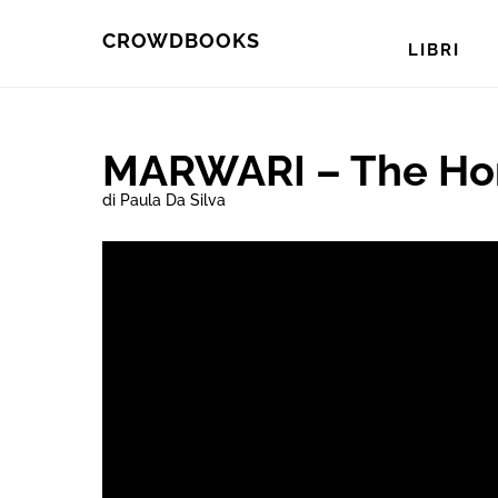
Skip
Skip
CROWDBOOKS
LIBRI
to
to
primary
main
navigation
content
MARWARI – The Hor
di Paula Da Silva