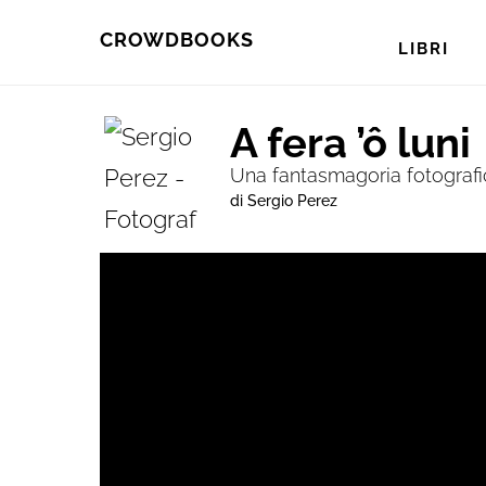
Skip
Skip
CROWDBOOKS
LIBRI
to
to
primary
main
A fera ’ô luni
navigation
content
Una fantasmagoria fotografi
di Sergio Perez