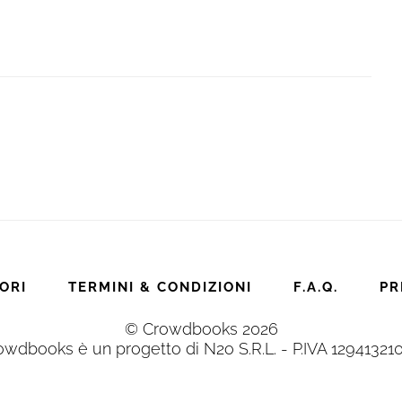
ORI
TERMINI & CONDIZIONI
F.A.Q.
PR
© Crowdbooks 2026
owdbooks è un progetto di N2o S.R.L. - P.IVA 12941321