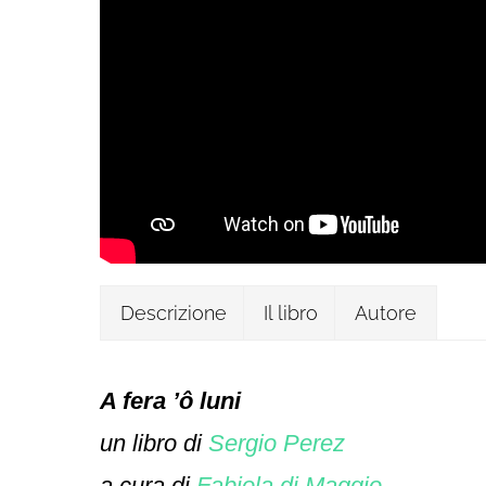
Descrizione
Il libro
Autore
A fera ’ô luni
un libro di
Sergio Perez
a cura di
Fabiola di Maggio