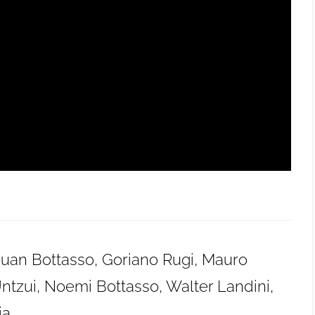
 Juan Bottasso, Goriano Rugi, Mauro
Untzui, Noemi Bottasso, Walter Landini,
a.