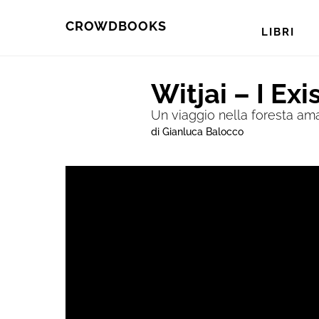
Skip
Skip
CROWDBOOKS
LIBRI
to
to
primary
main
Witjai – I Exi
navigation
content
Un viaggio nella foresta am
di Gianluca Balocco