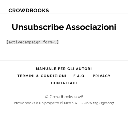
Skip
Skip
CROWDBOOKS
to
to
primary
main
Unsubscribe Associazioni
navigation
content
[activecampaign form=5]
MANUALE PER GLI AUTORI
TERMINI & CONDIZIONI
F.A.Q.
PRIVACY
CONTATTACI
© Crowdbooks 2026
crowdbooks è un progetto di N2o S.R.L. - P.IVA 12941321007