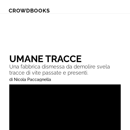
Skip
Skip
CROWDBOOKS
to
to
primary
main
navigation
content
UMANE TRACCE
Una fabbrica dismessa da demolire svela
tracce di vite passate e presenti.
di Nicola Paccagnella