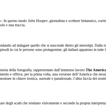
te». In questo modo
John Hooper
, giornalista e scrittore britannico, co
tolo e una traccia.
andando ad indagare quello che si nasconde dietro gli stereotipi. Dalla r
isodi in cui le persone sono protagoniste, gli italiani appaiono in tutte l
a storia della fotografia, rappresentato dall’immenso lavoro
The Americ
ento e offriva, per la prima volta, una versione dell’America che nessuno
ostrare in chiave ironica, surreale e paradossale, l’altra faccia dei nost
zare degli scatti che rendano visivamente e secondo la propria interpretazi