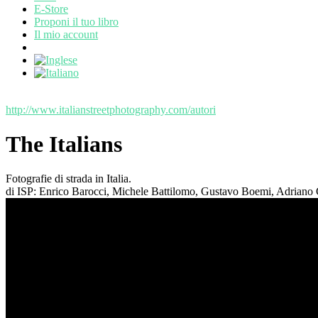
E-Store
Proponi il tuo libro
Il mio account
http://www.italianstreetphotography.com/autori
The Italians
Fotografie di strada in Italia.
di ISP: Enrico Barocci, Michele Battilomo, Gustavo Boemi, Adriano C