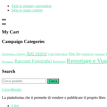
Skip to primary navigation
Skip to main content
Show
Offscreen
Hide
Content
Offscreen
My Cart
Content
Campaign Categories
Arti visive
Fine Art
Architettura e Design
Coffe Table Book
Gamebook
Glossario
Reportage e Via
Racconti Fotografici
Religione
Prontuario
Search
Cerca:
Cerca
Crowdbooks
La piattaforma che ti permette di vendere e pubblicare il proprio libro
Libri