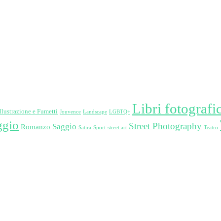
Libri fotografic
Illustrazione e Fumetti
Jouvence
Landscape
LGBTQ+
ggio
Street Photography
Saggio
Romanzo
Satira
Sport
street art
Teatro