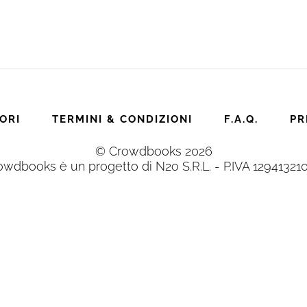
ORI
TERMINI & CONDIZIONI
F.A.Q.
PR
© Crowdbooks 2026
owdbooks è un progetto di N2o S.R.L. - P.IVA 12941321