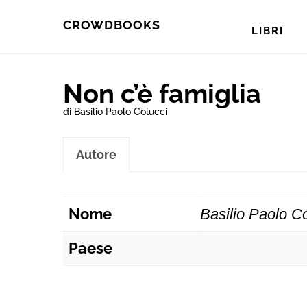
Skip
Skip
CROWDBOOKS
LIBRI
to
to
primary
main
Non c’è famiglia
navigation
content
di Basilio Paolo Colucci
Autore
Nome
Basilio Paolo C
Paese