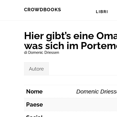
Skip
Skip
CROWDBOOKS
LIBRI
to
to
primary
main
Hier gibt’s eine Oma
navigation
content
was sich im Portem
di Domenic Driessen
Autore
Nome
Domenic Driess
Paese