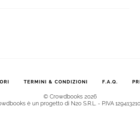
ORI
TERMINI & CONDIZIONI
F.A.Q.
PR
© Crowdbooks 2026
owdbooks è un progetto di N2o S.R.L. - P.IVA 12941321