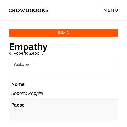
Skip
Skip
CROWDBOOKS
MENU
to
to
primary
main
navigation
content
INIZIA
Empathy
di Roberto Zeppilli
Autore
Nome
Roberto Zeppilli
Paese