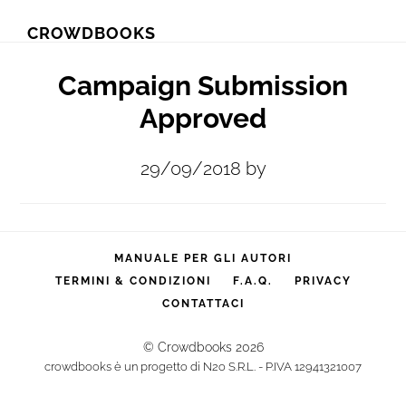
Skip
Skip
CROWDBOOKS
to
to
primary
main
Campaign Submission
navigation
content
Approved
29/09/2018
by
MANUALE PER GLI AUTORI
TERMINI & CONDIZIONI
F.A.Q.
PRIVACY
CONTATTACI
© Crowdbooks 2026
crowdbooks è un progetto di N2o S.R.L. - P.IVA 12941321007