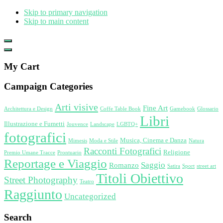
Skip to primary navigation
Skip to main content
Show
Offscreen
Hide
Content
Offscreen
My Cart
Content
Campaign Categories
Arti visive
Fine Art
Architettura e Design
Coffe Table Book
Gamebook
Glossario
Libri
Illustrazione e Fumetti
Jouvence
Landscape
LGBTQ+
fotografici
Musica, Cinema e Danza
Mimesis
Moda e Stile
Natura
Racconti Fotografici
Religione
Premio Umane Tracce
Prontuario
Reportage e Viaggio
Saggio
Romanzo
Satira
Sport
street art
Titoli Obiettivo
Street Photography
Teatro
Raggiunto
Uncategorized
Search