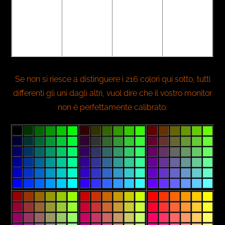
01 %
%
%
MAGENTA
GIALLO 00
BLAN 100 %
00 %
%
Se non si riesce a distinguere i 216 colori qui sotto, tutti
differenti gli uni dagli altri, vuol dire che il vostro monitor
non é perfettamente calibrato.