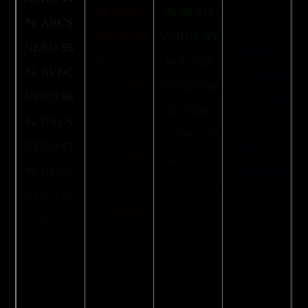
%
JONC
%
BLED
%
ARCS
BLU
95
ROSSO
95
VERDE
95
NERO
95
%
GÊNES
%
LACS
%
CAÏD
%
AVEC
BLU
96
ROSSO
96
VERDE
96
NERO
96
%
NAPLE
%
LAÏC
%
SURF
%
BACS
S
ROSSO
97
VERDE
97
NERO
97
BLU
97
%
MECS
%
EAUX
%
BECS
%
AOSTE
ROSSO
98
VERDE
98
NERO
98
BLU
98
%
NANA
%
AIRS
%
BROC
%
CAPRI
ROSSO
99
VERDE
99
NERO
99
BLU
99
%
MUSC
%
LAID
%
BLOC
%
MONZ
ROUG 100
VER
100
NERO
100
A