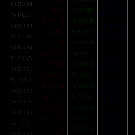
NERO
88
BLU
89
%
RING
%
ROME
%
NEUF
%
VADUZ
ROSSO
89
VERDE
89
NERO
89
BLU
90
%
RANG
%
RUSH
%
MEUF
%
AMMA
ROSSO
90
VERDE
90
NERO
90
N
%
FLAG
%
TALC
%
SNOB
BLU
91
ROSSO
91
VERDE
91
NERO
91
%
NIMES
%
FROC
%
TRAC
%
TOUT
BLU
92
ROSSO
92
VERDE
92
NERO
92
%
MIAMI
%
FRIC
%
VRAC
%
TOUS
BLU
93
ROSSO
93
VERDE
93
NERO
93
%
MILAN
%
TUNE
%
ZINC
%
BOSS
BLU
94
ROSSO
94
VERDE
94
NERO
94
%
TURIN