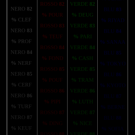
ROSSO
82
VERDE
82
NERO
82
BLU
83
%
POUR
%
DEUG
%
CLEF
%
RIYAD
ROSSO
83
VERDE
83
NERO
83
BLU
84
%
TEUF
%
PARI
%
PROF
%
SANAA
ROSSO
84
VERDE
84
NERO
84
BLU
85
%
FOND
%
CASH
%
NERF
%
TOKYO
ROSSO
85
VERDE
85
NERO
85
BLU
86
%
POUF
%
TRAM
%
CERF
%
KYOTO
ROSSO
86
VERDE
86
NERO
86
BLU
87
%
PIPI
%
LUTH
%
TURF
%
BERNE
ROSSO
87
VERDE
87
NERO
87
BLU
88
%
DING
%
NICE
%
KEUF
%
SOFIA
ROSSO
88
VERDE
88