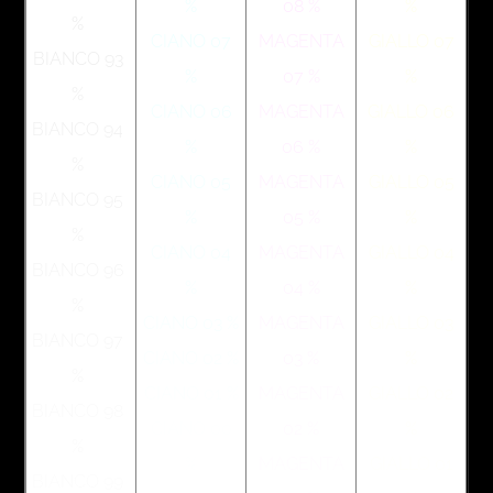
%
08 %
%
%
CIANO 07
MAGENTA
GIALLO 07
BIANCO 93
%
07 %
%
%
CIANO 06
MAGENTA
GIALLO 06
BIANCO 94
%
06 %
%
%
CIANO 05
MAGENTA
GIALLO 05
BIANCO 95
%
05 %
%
%
CIANO 04
MAGENTA
GIALLO 04
BIANCO 96
%
04 %
%
%
CIANO 03 %
MAGENTA
GIALLO 03
BIANCO 97
CIANO 02 %
03 %
%
%
CIANO 01 %
MAGENTA
GIALLO 02
BIANCO 98
CIANO 00
02 %
%
%
%
MAGENTA
GIALLO 01
BIANCO 99