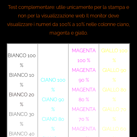
Test complementare: utile unicamente per la stampa e
non per la visualizzazione web Il monitor deve
visualizzare i numeri da 100% a 10% nelle colonne ciano,
magenta e giallo.
MAGENTA
GIALLO 100
BIANCO 100
100 %
%
%
MAGENTA
GIALLO 90
BIANCO 10
CIANO 100
90 %
%
%
%
MAGENTA
GIALLO 80
BIANCO 20
CIANO 90
80 %
%
%
%
MAGENTA
GIALLO 70
BIANCO 30
CIANO 80
70 %
%
%
%
MAGENTA
GIALLO 60
BIANCO 40