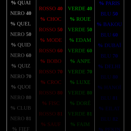
%
QUAI
%
PARIS
ROSSO
40
VERDE
40
NERO
40
BLU
50
%
CHOC
%
ROUE
%
QUEL
%
BAKOU
ROSSO
50
VERDE
50
NERO
50
BLU
60
%
MODE
%
EDAM
%
QUID
%
DUBAÏ
ROSSO
60
VERDE
60
NERO
60
BLU
70
%
BOBO
%
ANPE
%
QUIZ
%
DELHI
ROSSO
70
VERDE
70
NERO
70
BLU
80
%
CROC
%
LUXE
%
QUOI
%
HANOÏ
ROSSO
80
VERDE
80
NERO
80
BLU
81
%
FISC
%
DORÉ
%
CLUB
%
EILAT
ROSSO
81
VERDE
81
NERO
81
BLU
82
%
SAUF
%
FAIM
%
FIEF
%
PEKIN