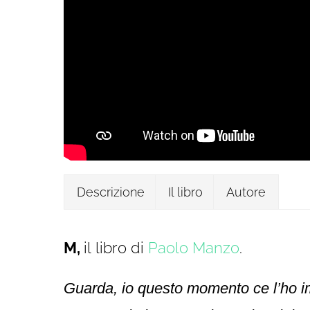
Descrizione
Il libro
Autore
M,
il libro di
Paolo Manzo
.
Guarda, io questo momento ce l’ho i