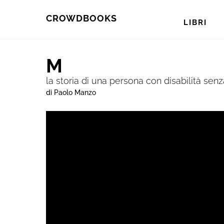
Skip
Skip
CROWDBOOKS
LIBRI
to
to
primary
main
M
navigation
content
la storia di una persona con disabilità senza 
di Paolo Manzo